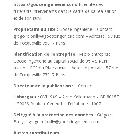
https://gooseingenierie.com/
l’identité des
différents intervenants dans le cadre de sa réalisation
et de son suivi:
Propriétaire du site :
Goose Ingénierie
– Contact :
gregoire.bailly@gooseingenierie.com
– Adresse :
57 rue
de Tocqueville 75017 Paris
.
Identification de l’entreprise :
Micro entreprise
Goose Ingénierie
au capital social de
0
€ – SIREN :
aucun
– RCS ou RM :
aucun
– Adresse postale :
57 rue
de Tocqueville 75017 Paris
Directeur de la publication :
– Contact :
.
Hébergeur :
OVH SAS – 2 rue Kellermann – BP 80157
– 59053 Roubaix Cedex 1 – Téléphone : 1007
Délégué à la protection des données :
Grégoire
Bailly
–
gregoire.bailly@gooseingenierie.com
Autres contributeurs :